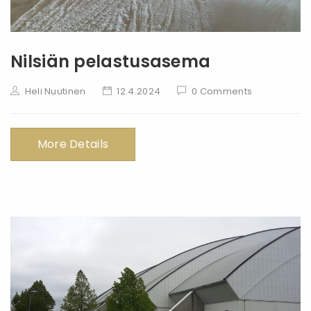
Nilsiän pelastusasema
Heli Nuutinen
12.4.2024
0 Comments
More Details