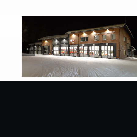
Sillman Arkkitehtitoimisto 
Kauppakatu 25A, 2. krs. 87100 KAJAANI
tel +358 8 622 558