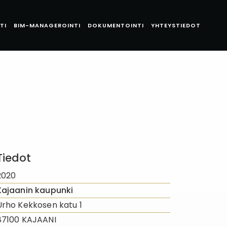
TI
BIM-MANAGEROINTI
DOKUMENTOINTI
YHTEYSTIEDOT
Tiedot
2020
Kajaanin kaupunki
Urho Kekkosen katu 1
87100 KAJAANI