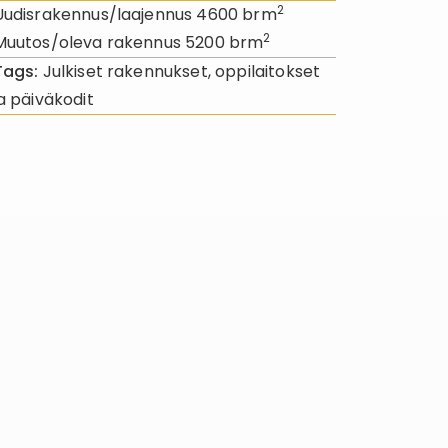
2
Uudisrakennus/laajennus 4600 brm
2
Muutos/oleva rakennus 5200 brm
Tags:
Julkiset rakennukset, oppilaitokset
ja päiväkodit