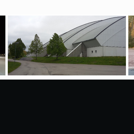
Oy / Sillman Management
Käsityökatu 18, 2. krs. 70100 KUOPIO
tel +358 17 262 8535