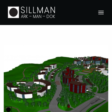
ETUSIVU
ARKKITEHTISUUNNITTELU
IM-MANAGEROINTI
BIM-MANAGEROINTI
DOKUMENTOINTI
YHTEYSTIEDOT