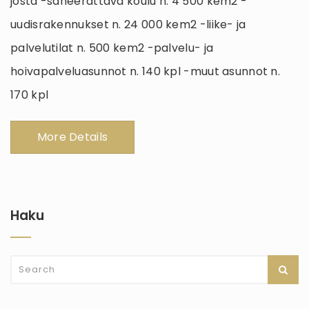
josta -saneerattava koulu n. 4 500 kem2 -
uudisrakennukset n. 24 000 kem2 -liike- ja
palvelutilat n. 500 kem2 -palvelu- ja
hoivapalveluasunnot n. 140 kpl -muut asunnot n.
170 kpl
More Details
Haku